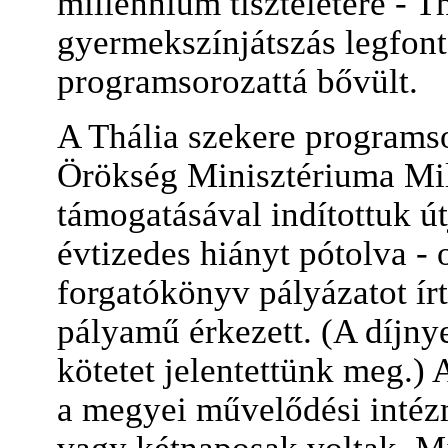
millennium tiszteletére - T
gyermekszínjátszás legfont
programsorozattá bővült.
A Thália szekere programso
Örökség Minisztériuma Mil
támogatásával indítottuk út
évtizedes hiányt pótolva -
forgatókönyv pályázatot ír
pályamű érkezett. (A díjny
kötetet jelentettünk meg.)
a megyei művelődési intéz