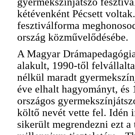
gyermekszínjátszó fesztivá
kétévenként Pécsett voltak
fesztiválforma meghonosodo
ország közművelődésébe.
A Magyar Drámapedagógiai
alakult, 1990-től felvállalt
nélkül maradt gyermekszínj
éve elhalt hagyományt, és 1
országos gyermekszínjátszó
költő nevét vette fel. Idé
sikerült megrendezni ezt a 