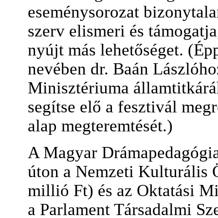
eseménysorozat bizonytalans
szerv elismeri és támogatja
nyújt más lehetőséget. (Ép
nevében dr. Baán Lászlóho
Minisztériuma államtitkárá
segítse elő a fesztivál me
alap megteremtését.)
A Magyar Drámapedagógiai
úton a Nemzeti Kulturális 
millió Ft) és az Oktatási M
a Parlament Társadalmi Sz