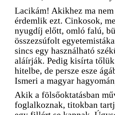
Lacikám! Akikhez ma nem tu
érdemlik ezt. Cinkosok, m
nyugdíj előtt, omló falú, 
összezsúfolt egyetemisták
sincs egy használható szék
aláírják. Pedig kisírta tőlü
hitelbe, de persze esze ágá
Ismeri a magyar hagyományt
Akik a fölsőoktatásban mű
foglalkoznak, titokban tar
egy fillért se kapnak. Úgy