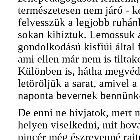
természetesen nem járó - ke
felvesszük a legjobb ruhán
sokan kihíztuk. Lemossuk 
gondolkodású kisfiúi által 
ami ellen már nem is tilta
Különben is, hátha megvéd 
letöröljük a sarat, amivel 
naponta bevernek bennünk
De enni ne hívjatok, mert má
helyen viselkedni, mit hova
pincér még észrevenné raj