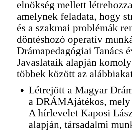
elnökség mellett létrehozz
amelynek feladata, hogy st
és a szakmai problémák ren
döntéshozó operatív munkát
Drámapedagógiai Tanács év
Javaslataik alapján komol
többek között az alábbiakat
Létrejött a Magyar Drám
a DRÁMAjátékos, mely az
A hírlevelet Kaposi Lás
alapján, társadalmi mun