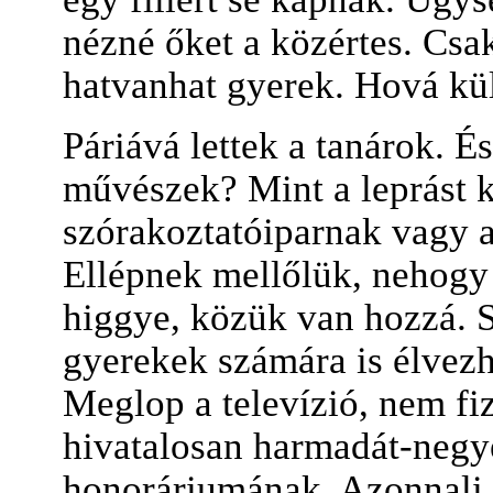
nézné őket a közértes. Csak
hatvanhat gyerek. Hová kü
Páriává lettek a tanárok. É
művészek? Mint a leprást k
szórakoztatóiparnak vagy 
Ellépnek mellőlük, nehogy a
higgye, közük van hozzá. 
gyerekek számára is élvezh
Meglop a televízió, nem fize
hivatalosan harmadát-negyed
honoráriumának. Azonnali s