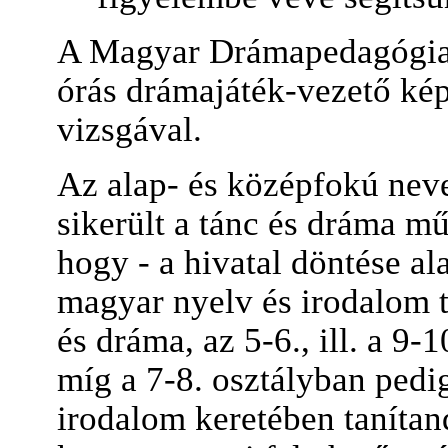
A Magyar Drámapedagógiai 
órás drámajáték-vezető kép
vizsgával.
Az alap- és középfokú neve
sikerült a tánc és dráma mű
hogy - a hivatal döntése al
magyar nyelv és irodalom t
és dráma, az 5-6., ill. a 9
míg a 7-8. osztályban pedi
irodalom keretében tanítan