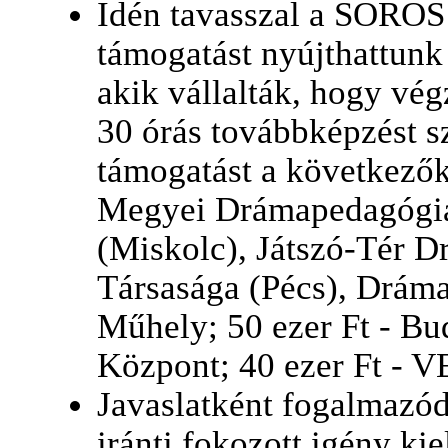
Idén tavasszal a SOROS 
támogatást nyújthattunk
akik vállalták, hogy vé
30 órás továbbképzést s
támogatást a következők
Megyei Drámapedagógiai
(Miskolc), Játszó-Tér 
Társasága (Pécs), Drám
Műhely; 50 ezer Ft - B
Központ; 40 ezer Ft -
Javaslatként fogalmazó
iránti fokozott igény ki