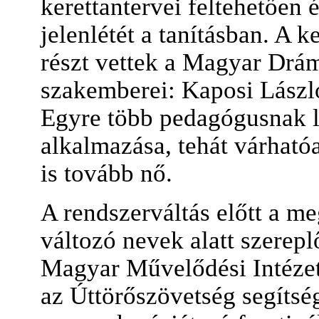
kerettantervei feltehetően
jelenlétét a tanításban. A 
részt vettek a Magyar Drá
szakemberei: Kaposi László
Egyre több pedagógusnak le
alkalmazása, tehát várható
is tovább nő.
A rendszerváltás előtt a m
változó nevek alatt szerepl
Magyar Művelődési Intézet 
az Úttörőszövetség segítsé