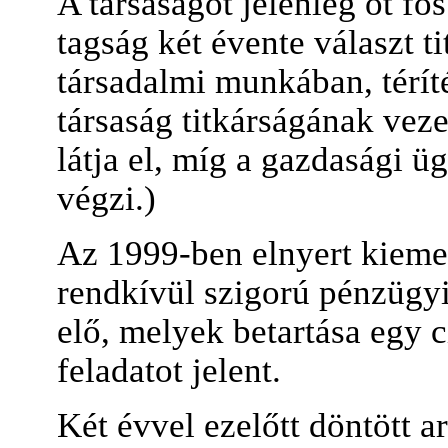
A társaságot jelenleg öt fős
tagság két évente választ t
társadalmi munkában, térít
társaság titkárságának veze
látja el, míg a gazdasági ü
végzi.)
Az 1999-ben elnyert kieme
rendkívül szigorú pénzügyi 
elő, melyek betartása egy 
feladatot jelent.
Két évvel ezelőtt döntött a