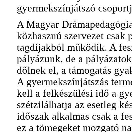
gyermekszínjátszó csoportj
A Magyar Drámapedagógiai
közhasznú szervezet csak p
tagdíjakból működik. A fes
pályázunk, de a pályázatok
dőlnek el, a támogatás gyak
A gyermekszínjátszás termé
kell a felkészülési idő a g
szétzilálhatja az esetleg ké
időszak alkalmas csak a fe
ez a tömegeket mozgató nag