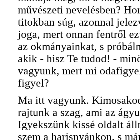
művészeti nevelésben? Honn
titokban súg, azonnal jelez
joga, mert onnan fentről e
az okmányainkat, s próbáln
akik - hisz Te tudod! - min
vagyunk, mert mi odafigye
figyel?
Ma itt vagyunk. Kimosakod
rajtunk a szag, ami az ágyu
Igyekszünk kissé oldalt áll
szem a harisnyánkon, s má