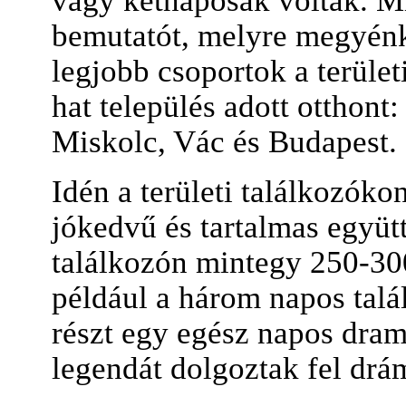
vagy kétnaposak voltak. 
bemutatót, melyre megyénk
legjobb csoportok a terület
hat település adott otthon
Miskolc, Vác és Budapest.
Idén a területi találkozók
jókedvű és tartalmas együt
találkozón mintegy 250-300
például a három napos talá
részt egy egész napos dram
legendát dolgoztak fel drá