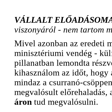
VÁLLALT ELŐADÁSOM
viszonyáról - nem tartom m
Mivel azonban az eredeti 
minisztériumi vendég - külf
pillanatban lemondta részvé
kihasználom az időt, hogy a
mindaz a csurranó-csöppe
megvalósult előrehaladás, a
áron
tud megvalósulni.