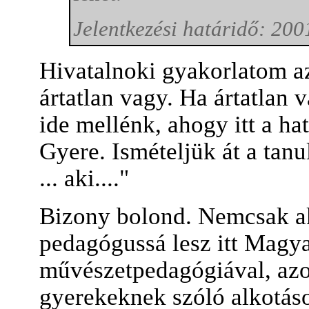
Jelentkezési határidő: 200
Hivatalnoki gyakorlatom az
ártatlan vagy. Ha ártatlan 
ide mellénk, ahogy itt a ha
Gyere. Ismételjük át a tanu
... aki...."
Bizony bolond. Nemcsak ak
pedagógussá lesz itt Magya
művészetpedagógiával, azon
gyerekeknek szóló alkotások