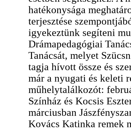
hatékonysága meghatáro
terjesztése szempontjáb
igyekeztünk segíteni mu
Drámapedagógiai Tanács
Tanácsát, melyet Szücsn
tagja hívott össze és sze
már a nyugati és keleti 
műhelytalálkozót: febru
Színház és Kocsis Eszter
márciusban Jászfénysza
Kovács Katinka remek m