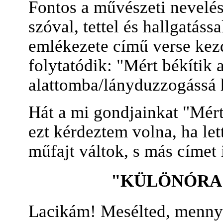
Fontos a művészeti nevelés
szóval, tettel és hallgatáss
emlékezete című verse kez
folytatódik: "Mért békítik 
alattomba/lányduzzogássá 
Hát a mi gondjainkat "Mért
ezt kérdeztem volna, ha let
műfajt váltok, s más címet 
"KÜLÖNÓRA 
Lacikám! Mesélted, mennyi