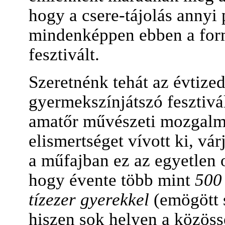
hogy a csere-tájolás annyi 
mindenképpen ebben a form
fesztivált.
Szeretnénk tehát az évtiz
gyermekszínjátszó fesztivá
amatőr művészeti mozgalmon
elismertséget vívott ki, vá
a műfajban ez az egyetlen 
hogy évente több mint
500 
tízezer gyerekkel
(emögött s
hiszen sok helyen a közössé