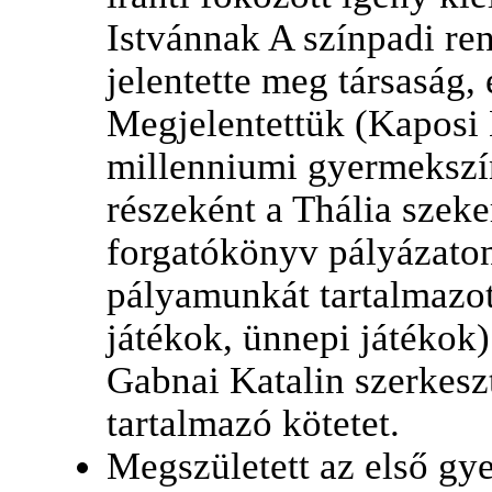
Istvánnak A színpadi ren
jelentette meg társaság,
Megjelentettük (Kaposi 
millenniumi gyermekszí
részeként a Thália szek
forgatókönyv pályázaton
pályamunkát tartalmazo
játékok, ünnepi játékok
Gabnai Katalin szerkesz
tartalmazó kötetet.
Megszületett az első gy