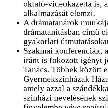
oktató-videokazetta is,
alkalmazását elemzi.
A drámatanárok munkáját
drámatanításban című ok
gyakorlati útmutatásokat
Szakmai konferenciák, a
iránt is fokozott igényt
Tanács. Többek között en
Gyermekszínházak Háza 
amely azzal a szándékka
színházi nevelésének sz
figyelembe véve segítsü