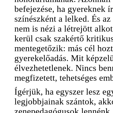
befejezése, ha gyereknek í
színészként a lelked. És a
nem is nézi a létrejött alk
kerül csak szakértő kritiku
mentegetőzik: más cél hozt
gyerekelőadás. Mit képzel
élvezhetetlenek. Nincs ben
megfizetett, tehetséges emb
Ígérjük, ha egyszer lesz egy
legjobbjainak szántok, akk
zenepedagógusok lennénk, 