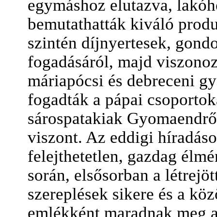
egymáshoz elutazva, lakóhe
bemutathatták kiváló produ
szintén díjnyertesek, gond
fogadásáról, majd viszonozt
máriapócsi és debreceni gy
fogadták a pápai csoporto
sárospatakiak Gyomaendrőd
viszont. Az eddigi híradáso
felejthetetlen, gazdag élmé
során, elsősorban a létrejö
szereplések sikere és a köz
emlékként maradnak meg a