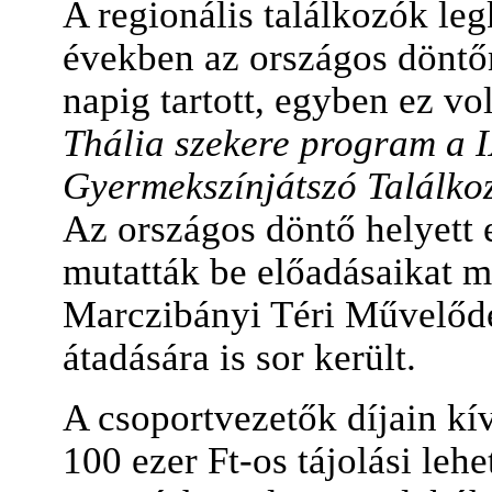
A regionális találkozók leg
években az országos döntő
napig tartott, egyben ez vo
Thália szekere program a 
Gyermekszínjátszó Találkoz
Az országos döntő helyett
mutatták be előadásaikat m
Marczibányi Téri Művelődé
átadására is sor került.
A csoportvezetők díjain kí
100 ezer Ft-os tájolási leh