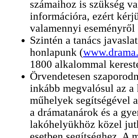
számaihoz is szükség v
információra, ezért kérj
valamennyi eseményről k
Szintén a tanács javaslat
honlapunk (
www.drama
1800 alkalommal kerest
Örvendetesen szaporodn
inkább megvalósul az a 
műhelyek segítségével a
a drámatanárok és a gye
lakóhelyükhöz közel jut
esetben segítséghez. A 