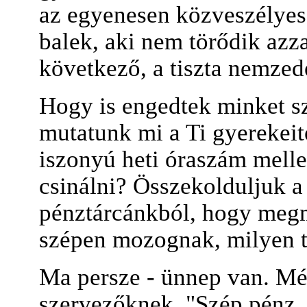
az egyenesen közveszélyes 
balek, aki nem törődik azza
következő, a tiszta nemze
Hogy is engedtek minket sz
mutatunk mi a Ti gyereke
iszonyú heti óraszám mellet
csinálni? Összekolduljuk a 
pénztárcánkból, hogy megm
szépen mozognak, milyen t
Ma persze - ünnep van. Még 
szervezőknek. "Szép pénz..