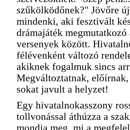
szűkölködőnek?" Jövőre újr
mindenki, aki fesztivált kés
drámajáték megmutatkozó a
versenyek között. Hivatal
félévenként változó rendel
akiknek fogalmuk sincs arr
Megváltoztatnak, előírnak,
sokat javult a helyzet!
Egy hivatalnokasszony ross
tollvonással áthúzza a sz
mondja meg, mi a megfelel