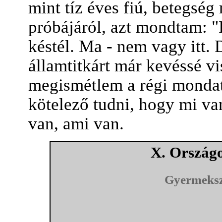
mint tíz éves fiú, betegség
próbájáról, azt mondtam: "
késtél. Ma - nem vagy itt.
államtitkárt már kevéssé v
megismétlem a régi mondato
kötelező tudni, hogy mi va
van, ami van.
X. Ország
Gyermeksz