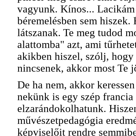
vagyunk. Kínos... Lacikám!
béremelésben sem hiszek. É
látszanak. Te meg tudod mo
alattomba" azt, ami tűrhet
akikben hiszel, szólj, hog
nincsenek, akkor most Te j
De ha nem, akkor keressen 
nekünk is egy szép francia
elzarándokolhatunk. Hisze
művészetpedagógia eredmé
képviselőit rendre semmibe